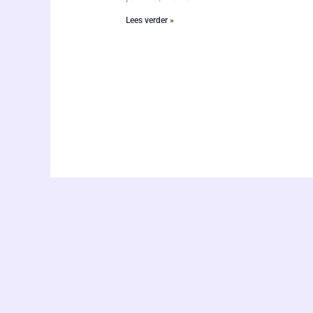
Lees verder »
Twitter
Facebook-
ABOUT
f