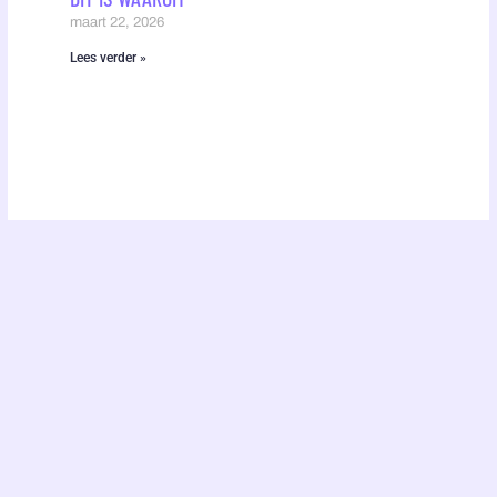
maart 22, 2026
Lees verder »
Twitter
Facebook-
f
ABOUT