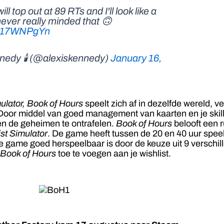
will top out at 89 RTs and I'll look like a
 never really minded that 🙃
/i717WNPgYn
nedy 🕯 (@alexiskennedy)
January 16,
ulator,
Book of Hours
speelt zich af in dezelfde wereld, v
Door middel van goed management van kaarten en je skills
 en de geheimen te ontrafelen.
Book of Hours
belooft een r
ist Simulator
. De game heeft tussen de 20 en 40 uur speel
e game goed herspeelbaar is door de keuze uit 9 verschil
Book of Hours
toe te voegen aan je wishlist.