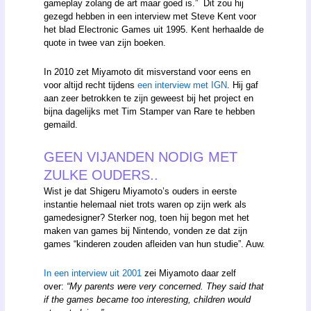
gameplay zolang de art maar goed is.” Dit zou hij
gezegd hebben in een interview met Steve Kent voor
het blad Electronic Games uit 1995. Kent herhaalde de
quote in twee van zijn boeken.
In 2010 zet Miyamoto dit misverstand voor eens en
voor altijd recht tijdens
een interview met IGN
. Hij gaf
aan zeer betrokken te zijn geweest bij het project en
bijna dagelijks met Tim Stamper van Rare te hebben
gemaild.
GEEN VIJANDEN NODIG MET
ZULKE OUDERS..
Wist je dat Shigeru Miyamoto’s ouders in eerste
instantie helemaal niet trots waren op zijn werk als
gamedesigner? Sterker nog, toen hij begon met het
maken van games bij Nintendo, vonden ze dat zijn
games “kinderen zouden afleiden van hun studie”. Auw.
In een interview uit 2001
zei Miyamoto daar zelf
over:
“My parents were very concerned. They said that
if the games became too interesting, children would