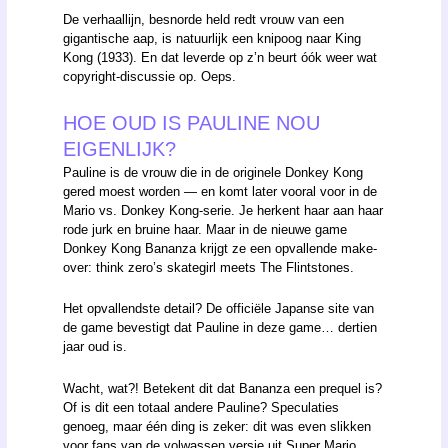
De verhaallijn, besnorde held redt vrouw van een
gigantische aap, is natuurlijk een knipoog naar King
Kong (1933). En dat leverde op z’n beurt óók weer wat
copyright-discussie op. Oeps.
HOE OUD IS PAULINE NOU
EIGENLIJK?
Pauline is de vrouw die in de originele Donkey Kong
gered moest worden — en komt later vooral voor in de
Mario vs. Donkey Kong-serie. Je herkent haar aan haar
rode jurk en bruine haar. Maar in de nieuwe game
Donkey Kong Bananza krijgt ze een opvallende make-
over: think zero’s skategirl meets The Flintstones.
Het opvallendste detail? De officiële Japanse site van
de game bevestigt dat Pauline in deze game… dertien
jaar oud is.
Wacht, wat?! Betekent dit dat Bananza een prequel is?
Of is dit een totaal andere Pauline? Speculaties
genoeg, maar één ding is zeker: dit was even slikken
voor fans van de volwassen versie uit Super Mario