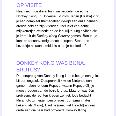
OP VISITE
Nee, niet in de dierentuin, we bedoelen de
echte
Donkey Kong. In Universal Studios Japan (Osaka) vind
je een compleet themagebied gewijd aan onze banaan-
etende held en zijn vrienden. Inclusief een echte
mijnkarretjes-attractie en de kleurrijke jungle vibes die
je kent uit de
Donkey Kong Country
-games. Bonus: je
kunt er banaanvormige snacks kopen. Staat een
bezoekje hieraan inmiddels al op je bucketlist?
DONKEY KONG WAS BIJNA..
BRUTUS?
De oorsprong van Donkey Kong is een beetje een geluk
bij een ongeluk. Oorspronkelijk wilde Nintendo een
game maken rondom Popeye, waarin Popeye Olijfje
moest redden van de boze Brutus. Maar er was één
probleem: de rechten kregen ze niet. Dus bedacht
Miyamoto zijn eigen personages: Jumpman (later
bekend als Mario), Pauline (nee, niet Peach!) en een
grote aap die haar had ontvoerd: Donkey Kong.