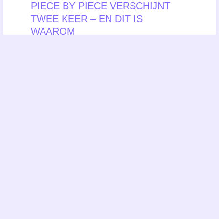
PIECE BY PIECE VERSCHIJNT
TWEE KEER – EN DIT IS
WAAROM
maart 22, 2026
Lees verder »
Twitter
Facebook-
f
ABOUT