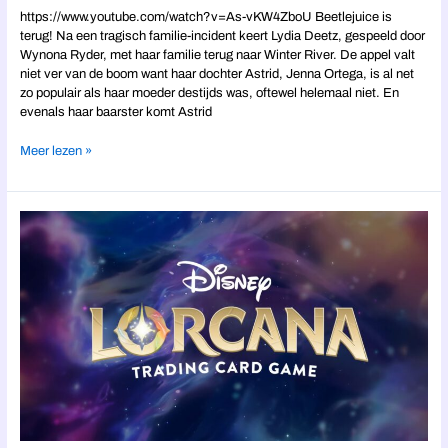
https://www.youtube.com/watch?v=As-vKW4ZboU Beetlejuice is
terug! Na een tragisch familie-incident keert Lydia Deetz, gespeeld door
Wynona Ryder, met haar familie terug naar Winter River. De appel valt
niet ver van de boom want haar dochter Astrid, Jenna Ortega, is al net
zo populair als haar moeder destijds was, oftewel helemaal niet. En
evenals haar baarster komt Astrid
Meer lezen »
Alles
wat
je
moet
weten
over
Disney
Lorcana
–
Trading
card
game