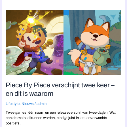
Piece
By
Piece
verschijnt
twee
keer
–
en
dit
is
waarom
Piece By Piece verschijnt twee keer –
en dit is waarom
Lifestyle
,
Nieuws
/
admin
Twee games, één naam en een releaseverschil van twee dagen. Wat
een drama had kunnen worden, eindigt juist in iets onverwachts
positiefs.