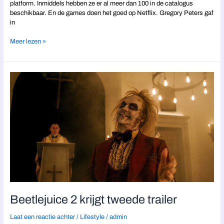
platform. Inmiddels hebben ze er al meer dan 100 in de catalogus
beschikbaar. En de games doen het goed op Netflix. Gregory Peters gaf
in
Meer lezen »
Beetlejuice
2
krijgt
tweede
trailer
Beetlejuice 2 krijgt tweede trailer
Laat een reactie achter
/
Lifestyle
/
admin