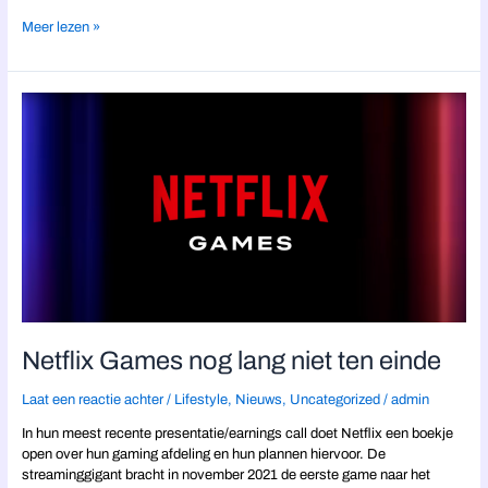
Meer lezen »
Netflix
Games
nog
lang
niet
ten
einde
Netflix Games nog lang niet ten einde
Laat een reactie achter
/
Lifestyle
,
Nieuws
,
Uncategorized
/
admin
In hun meest recente presentatie/earnings call doet Netflix een boekje
open over hun gaming afdeling en hun plannen hiervoor. De
streaminggigant bracht in november 2021 de eerste game naar het